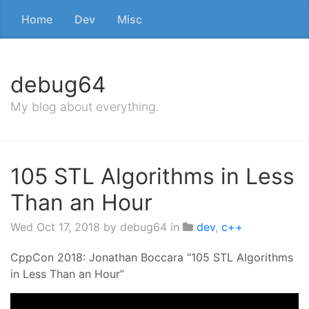
Home
Dev
Misc
debug64
My blog about everything.
105 STL Algorithms in Less
Than an Hour
Wed Oct 17, 2018
by debug64 in
dev
,
c++
CppCon 2018: Jonathan Boccara “105 STL Algorithms
in Less Than an Hour”